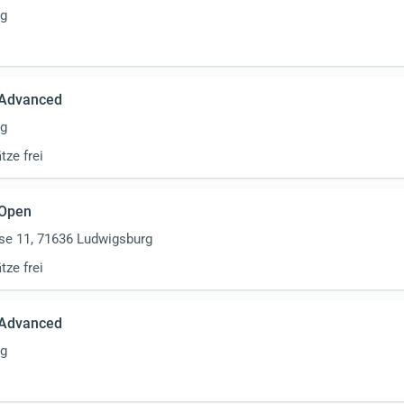
rg
 Advanced
rg
tze frei
 Open
sse 11, 71636 Ludwigsburg
tze frei
 Advanced
rg