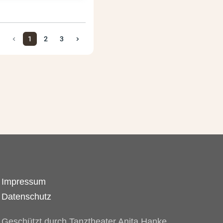
1
2
3
Impressum
Datenschutz
Geschützt durch Tanztheater Anita Hanke