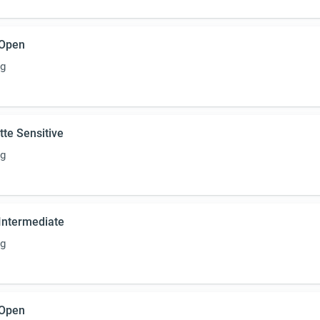
 Open
rg
tte Sensitive
rg
Intermediate
rg
 Open