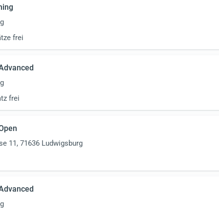
ning
rg
tze frei
 Advanced
rg
tz frei
 Open
sse 11, 71636 Ludwigsburg
 Advanced
rg