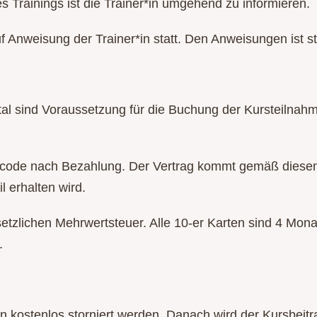
 Trainings ist die Trainer*in umgehend zu informieren.
uf Anweisung der Trainer*in statt. Den Anweisungen ist st
l sind Voraussetzung für die Buchung der Kursteilnahme
scode nach Bezahlung. Der Vertrag kommt gemäß diesen
l erhalten wird.
setzlichen Mehrwertsteuer. Alle 10-er Karten sind 4 Mona
.
kostenlos storniert werden. Danach wird der Kursbeitrag